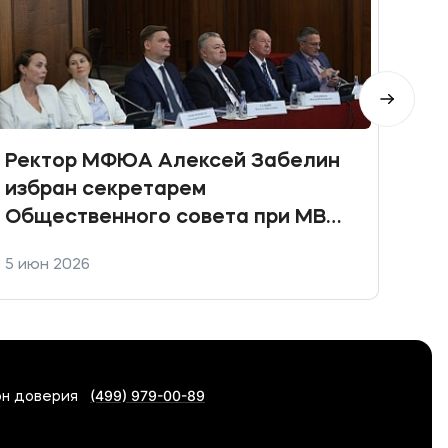
Ректор МФЮА Алексей Забелин
Под
избран секретарем
Все
Общественного совета при МВД
дет
России нового созыва
«По
5 июн 2026
2 ию
год
(499) 979-00-89
н доверия