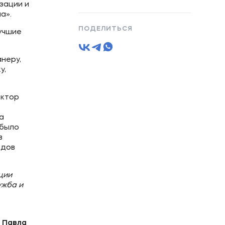
зации и
а».
ПОДЕЛИТЬСЯ
учшие
неру,
у,
ектор
а
 было
в
одов
ции
ужба и
у
Павла