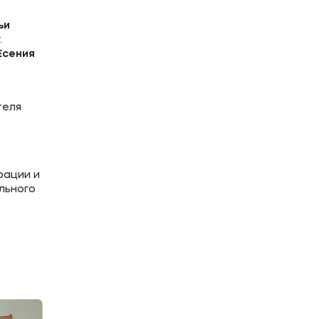
ьи
.
Есения
теля
рации и
льного