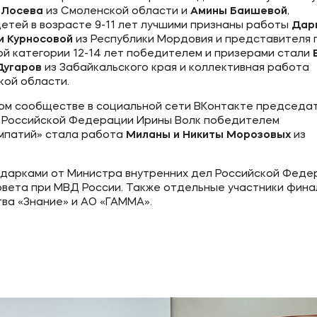
 Лосева
из Смоленской области и
Амины Баишевой
,
тей в возрасте 9-11 лет лучшими признаны работы
Дар
и Курносовой
из Республики Мордовия и представителя г
ой категории 12-14 лет победителем и призерами стали
Дугаров
из Забайкальского края и коллективная работа
ой области.
ьном сообществе в социальной сети ВКонтакте председа
л Российской Федерации Ирины Волк победителем
импатий» стала работа
Миланы и Никиты Морозовых
из
одарками от Министра внутренних дел Российской Феде
вета при МВД России. Также отдельные участники фина
ва «Знание» и АО «ГАММА».