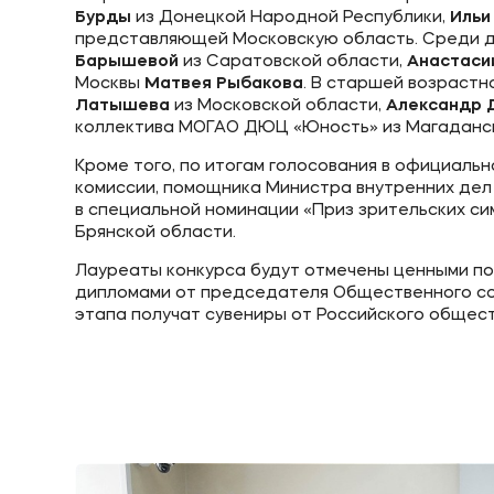
Бурды
из Донецкой Народной Республики,
Ильи
представляющей Московскую область. Среди де
Барышевой
из Саратовской области,
Анастаси
Москвы
Матвея Рыбакова
. В старшей возрастн
Латышева
из Московской области,
Александр 
коллектива МОГАО ДЮЦ «Юность» из Магаданск
Кроме того, по итогам голосования в официал
комиссии, помощника Министра внутренних де
в специальной номинации «Приз зрительских с
Брянской области.
Лауреаты конкурса будут отмечены ценными п
дипломами от председателя Общественного со
этапа получат сувениры от Российского общест