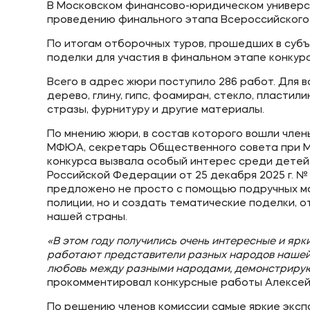
В Московском финансово-юридическом универс
проведению финального этапа Всероссийского 
По итогам отборочных туров, прошедших в суб
поделки для участия в финальном этапе конкурс
Всего в адрес жюри поступило 286 работ. Для 
дерево, глину, гипс, фоамиран, стекло, пластили
стразы, фурнитуру и другие материалы.
По мнению жюри, в состав которого вошли член
МФЮА, секретарь Общественного совета при 
конкурса вызвала особый интерес среди детей 
Российской Федерации от 25 декабря 2025 г. №
предложено не просто с помощью подручных ма
полиции, но и создать тематические поделки, 
нашей страны.
«В этом году получились очень интересные и яр
работают представители разных народов нашей 
любовь между разными народами, демонстрируютс
прокомментировал конкурсные работы Алексей 
По решению членов комиссии самые яркие экспо