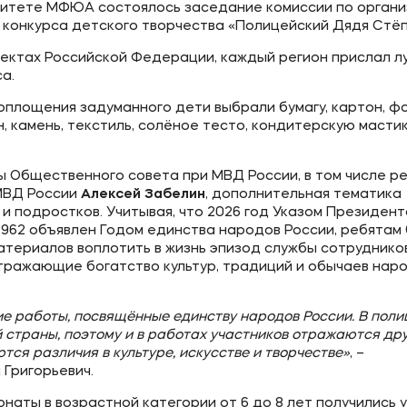
итете МФЮА состоялось заседание комиссии по органи
конкурса детского творчества «Полицейский Дядя Стёп
ъектах Российской Федерации, каждый регион прислал л
а.
воплощения задуманного дети выбрали бумагу, картон, фа
н, камень, текстиль, солёное тесто, кондитерскую мастик
ы Общественного совета при МВД России, в том числе р
МВД России
Алексей Забелин
, дополнительная тематика
и подростков. Учитывая, что 2026 год Указом Президент
 962 объявлен Годом единства народов России, ребятам
териалов воплотить в жизнь эпизод службы сотруднико
отражающие богатство культур, традиций и обычаев нар
кие работы, посвящённые единству народов России. В поли
страны, поэтому и в работах участников отражаются др
я различия в культуре, искусстве и творчестве»
, –
Григорьевич.
наты в возрастной категории от 6 до 8 лет получились 