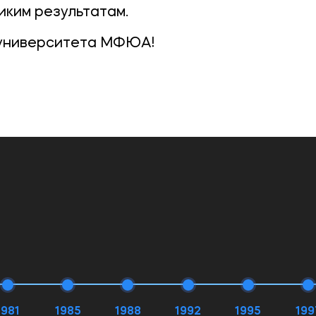
иким результатам.
 университета МФЮА!
1981
1985
1988
1992
1995
199