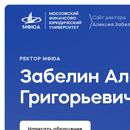
Сайт ректора
Обращение
Алексея Забе
Биография
РЕКТОР МФЮА
Забелин Ал
Григорьеви
Написать обращение