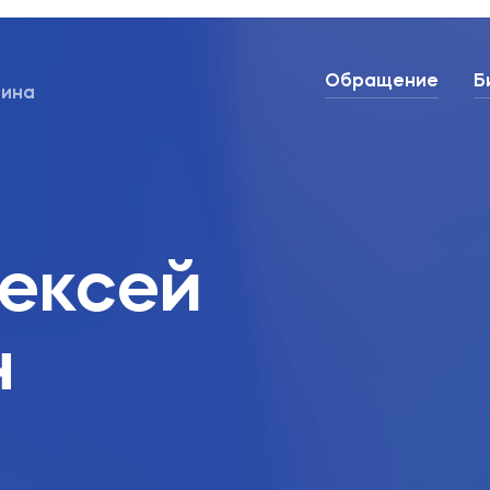
Обращение
Б
лина
Контакты
ексей
ч