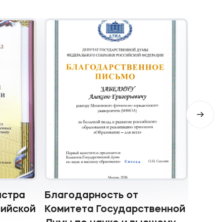
истра
Благодарность от
Благ
сийской
Комитета Государственной
внут