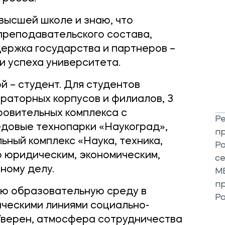
высшей школе и знаю, что
реподавательского состава,
ержка государства и партнеров –
и успеха университета.
й – студент. Для студентов
раторных корпусов и филиалов, 3
ровительных комплекса с
Р
едовые технопарки «Наукоград»,
п
ный комплекс «Наука, техника,
Р
о юридическим, экономическим,
с
ному делу.
М
п
ую образовательную среду в
Р
ическими линиями социально-
Уверен, атмосфера сотрудничества