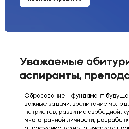
Уважаемые абитури
аспиранты, препода
Образование – фундамент будуще
важные задачи: воспитание молодо
патриотов, развитие свободной, к
многогранной личности, разработ
опережение технологического про