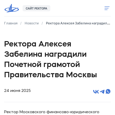
САЙТ РЕКТОРА
Обращение
Главная
Новости
Ректора Алексея Забелина наградили Почетной грамотой Правительства Москвы
Биография
Ректора Алексея
Контакты
Забелина наградили
Почетной грамотой
Сайт МФЮА
Правительства Москвы
24 июня 2025
Ректор Московского финансово-юридического