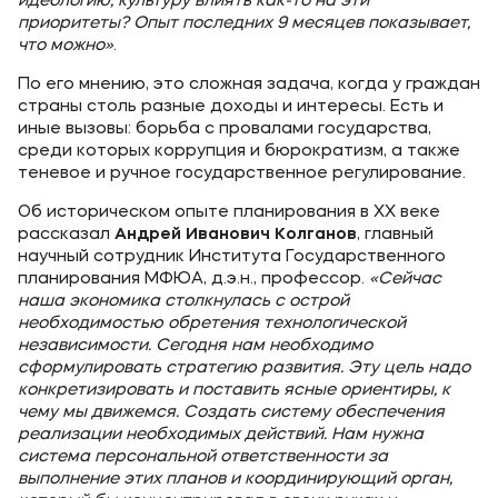
идеологию, культуру влиять как-то на эти
приоритеты? Опыт последних 9 месяцев показывает,
что можно»
.
По его мнению, это сложная задача, когда у граждан
страны столь разные доходы и интересы. Есть и
иные вызовы: борьба с провалами государства,
среди которых коррупция и бюрократизм, а также
теневое и ручное государственное регулирование.
Об историческом опыте планирования в XX веке
рассказал
Андрей Иванович Колганов
, главный
научный сотрудник Института Государственного
планирования МФЮА, д.э.н., профессор.
«Сейчас
наша экономика столкнулась с острой
необходимостью обретения технологической
независимости. Сегодня нам необходимо
сформулировать стратегию развития. Эту цель надо
конкретизировать и поставить ясные ориентиры, к
чему мы движемся. Создать систему обеспечения
реализации необходимых действий. Нам нужна
система персональной ответственности за
выполнение этих планов и координирующий орган,